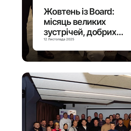
Жовтень із Board:
місяць великих
зустрічей, добрих
справ і справжньої
12 Листопада 2025
сили спільноти