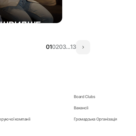
М ШВИДШЕ
01
02
03
…
13
Board Clubs
Вакансії
еруючої компанії
Громадська Організація