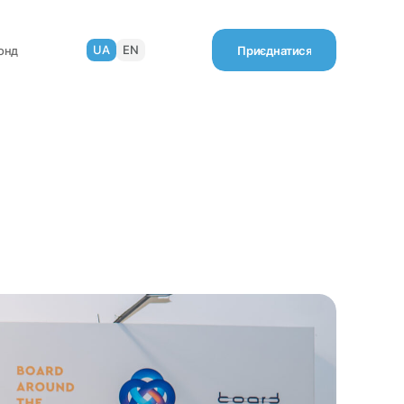
UA
EN
онд
Приєднатися
Приєднатися
Благодійний Фонд