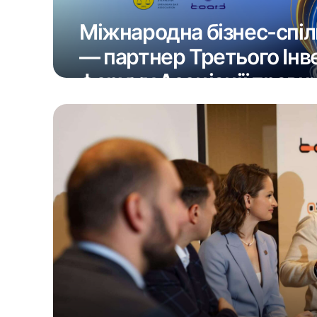
Міжнародна бізнес-спіл
— партнер Третього Інв
форуму Асоціації правни
27 Квітня 2026