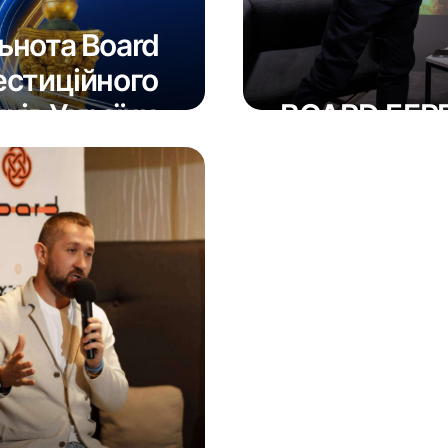
ьнота Board
естиційного
ків України
BOARD БЕР
15 Квітня 2026