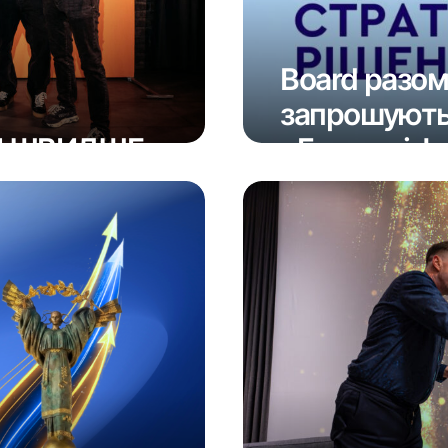
Board разом
запрошують 
ОМ ШВИДШЕ
«Галузеві ф
18 Травня 2026