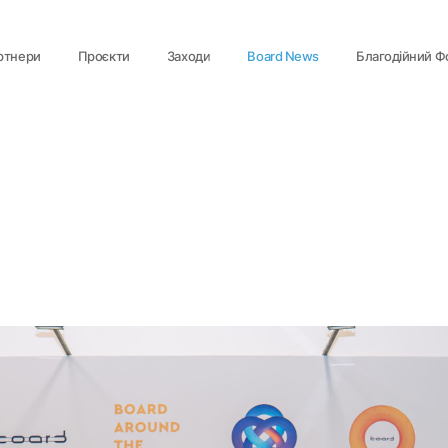
ртнери
Проєкти
Заходи
Board News
Благодійний Ф
упційна програма
Board Clubs
 керуючої компанії
Громадська Організація
даних
Політика конфіденційності
Договір оферти та правила спільноти