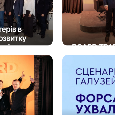
ерів в
озвитку
 егідою
BOARD ТРА
12 Червня 2026