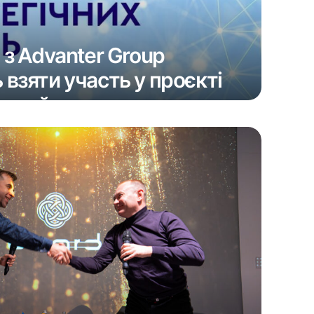
 з Advanter Group
взяти участь у проєкті
орсайти»