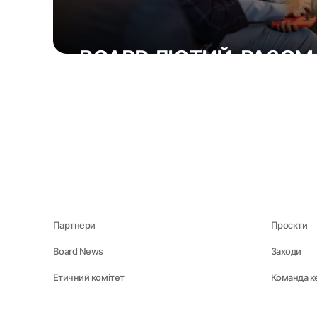
BOARD ЛЮТИЙ: РАЗО
11 Березня 2026
Партнери
Проєкти
Board News
Заходи
Етичний комітет
Команда к