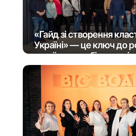
«Гайд зі створення класт
Україні» — це ключ до р
українського бізнесу під
EU4Business.
11 Грудня 2023