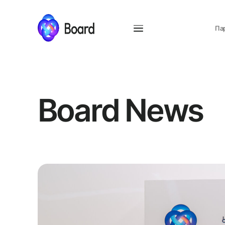
Па
Вакансії
Антикор
Етичний комітет
Команда
Board News
Згода на збір 