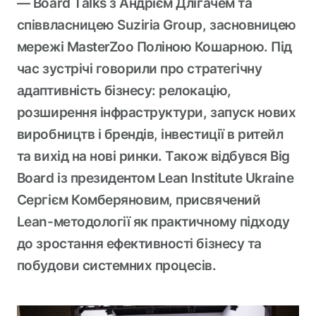
— Board Talks з Андрієм Длігачем та
співвласницею Suziria Group, засновницею
мережі MasterZoo Поліною Кошарною. Під
час зустрічі говорили про стратегічну
адаптивність бізнесу: релокацію,
розширення інфраструктури, запуск нових
виробництв і брендів, інвестиції в ритейл
та вихід на нові ринки. Також відбувся Big
Board із президентом Lean Institute Ukraine
Сергієм Комберяновим, присвячений
Lean-методології як практичному підходу
до зростання ефективності бізнесу та
побудови системних процесів.