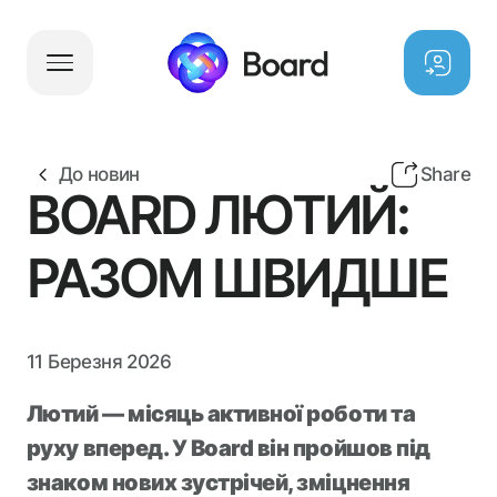
Партнери
Проєкти
До новин
Share
Заходи
BOARD ЛЮТИЙ:
Board News
Благодійний Фонд
РАЗОМ ШВИДШЕ
Вакансії
11 Березня 2026
Благодійний Фонд
Етичний комітет
Лютий — місяць активної роботи та
Антикорупційна програма
руху вперед. У Board він пройшов під
Команда керуючої компанії
знаком нових зустрічей, зміцнення