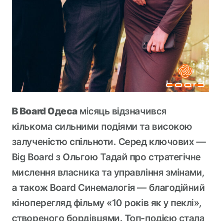
В Board Одеса
місяць відзначився
кількома сильними подіями та високою
залученістю спільноти. Серед ключових —
Big Board з Ольгою Тадай про стратегічне
мислення власника та управління змінами,
а також Board Синемалогія — благодійний
кіноперегляд фільму «10 років як у пеклі»,
створеного бордівцями. Топ-подією стала