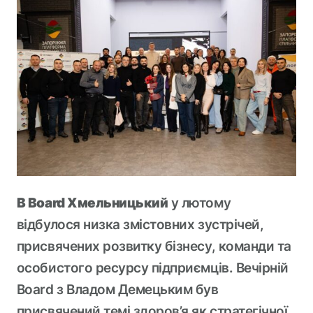
В Board Хмельницький
у лютому
відбулося низка змістовних зустрічей,
присвячених розвитку бізнесу, команди та
особистого ресурсу підприємців. Вечірній
Board з Владом Демецьким був
присвячений темі здоров’я як стратегічної