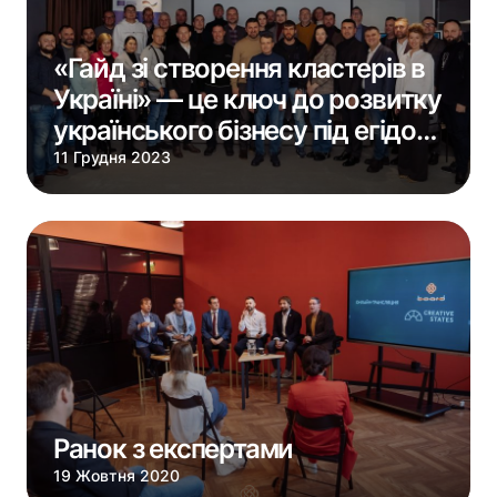
«Гайд зі створення кластерів в
Україні» — це ключ до розвитку
українського бізнесу під егідою
EU4Business.
11 Грудня 2023
Ранок з експертами
19 Жовтня 2020