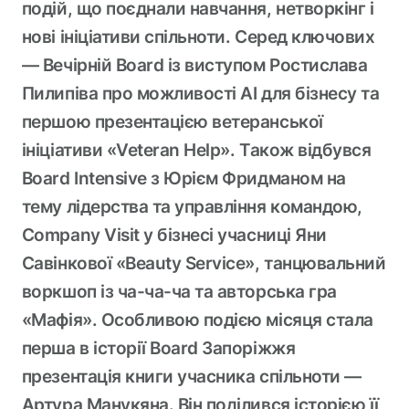
подій, що поєднали навчання, нетворкінг і
нові ініціативи спільноти. Серед ключових
— Вечірній Board із виступом Ростислава
Пилипіва про можливості AI для бізнесу та
першою презентацією ветеранської
ініціативи «Veteran Help». Також відбувся
Board Intensive з Юрієм Фридманом на
тему лідерства та управління командою,
Company Visit у бізнесі учасниці Яни
Савінкової «Beauty Service», танцювальний
воркшоп із ча-ча-ча та авторська гра
«Мафія». Особливою подією місяця стала
перша в історії Board Запоріжжя
презентація книги учасника спільноти —
Артура Манукяна. Він поділився історією її