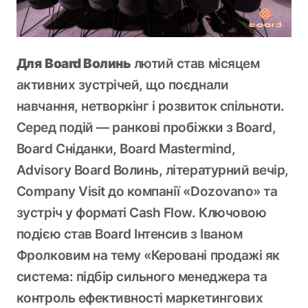
Для
Board Волинь
лютий став місяцем
активних зустрічей, що поєднали
навчання, нетворкінг і розвиток спільноти.
Серед подій — ранкові пробіжки з Board,
Board Сніданки, Board Mastermind,
Advisory Board Волинь, літературний вечір,
Company Visit до компанії «Dozovano» та
зустріч у форматі Cash Flow. Ключовою
подією став Board Інтенсив з Іваном
Фролковим на тему «Керовані продажі як
система: підбір сильного менеджера та
контроль ефективності маркетингових