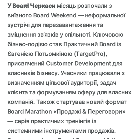
У Board Черкаси
місяць розпочали з
виїзного Board Weekend — неформальної
зустрічі для перезавантаження та
зміцнення зв’язків у спільноті. Ключовою
бізнес-подією став Практичний Board із
Євгенією Потьомкіною (TargetPro),
присвячений Customer Development для
власників бізнесу. Учасники працювали з
визначенням цільової аудиторії, задач
клієнта та формуванням оферу для власних
компаній. Також стартував новий формат
Board Marathon «Продажі & Переговори»
— серія практичних тренінгів із
системними інструментами продажів.