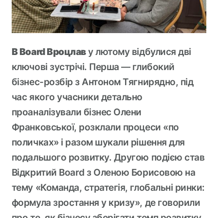
В Board Вроцлав
у лютому відбулися дві
ключові зустрічі. Перша — глибокий
бізнес-розбір з Антоном Тягнирядно, під
час якого учасники детально
проаналізували бізнес Олени
Франковської, розклали процеси «по
поличках» і разом шукали рішення для
подальшого розвитку. Другою подією став
Відкритий Board з Оленою Борисовою на
тему «Команда, стратегія, глобальні ринки:
формула зростання у кризу», де говорили
про те, як бізнесу зберігати темп розвитку