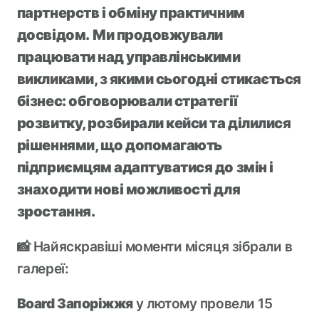
Board Clubs
партнерств і обміну практичним
Громадська Організація
досвідом.
Ми продовжували
працювати над управлінськими
UA
EN
викликами, з якими сьогодні стикається
бізнес: обговорювали стратегії
розвитку, розбирали кейси та ділилися
рішеннями, що допомагають
підприємцям адаптуватися до змін і
Застосунок спільноти
знаходити нові можливості для
зростання.
📸 Найяскравіші моменти місяця зібрали в
галереї:
Board Запоріжжя
у лютому провели 15