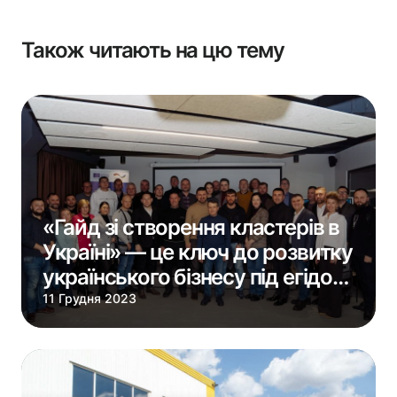
Також читають на цю тему
«Гайд зі створення кластерів в
Україні» — це ключ до розвитку
українського бізнесу під егідою
EU4Business.
11 Грудня 2023