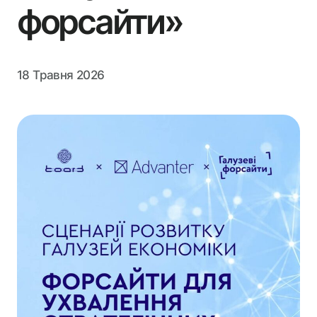
Board Clubs
форсайти»
Громадська Організація
UA
EN
18 Травня 2026
Застосунок спільноти