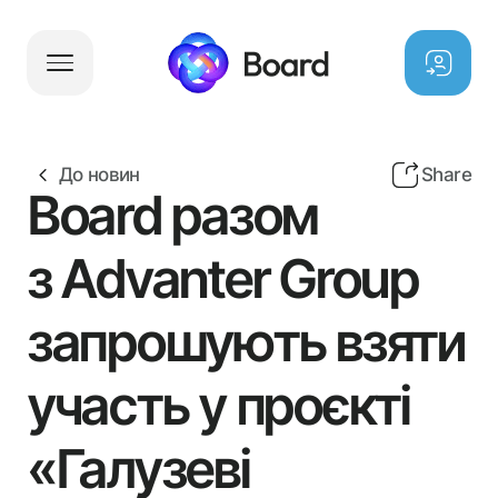
Партнери
Проєкти
До новин
Share
Заходи
Board разом
Board News
Благодійний Фонд
з Advanter Group
запрошують взяти
Вакансії
Благодійний Фонд
участь у проєкті
Етичний комітет
Антикорупційна програма
«Галузеві
Команда керуючої компанії