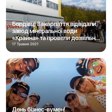
Бордівці Закарпаття відвідали
завод мінеральної води
«Крайна» та провели дозвільні
заходи
17 Травня 2021
День бізнес-вумен!