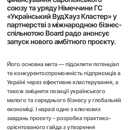
Board Clubs
союзу та уряду Німеччини ГС
Громадська Організація
«Український ВудХауз Кластер» у
партнерстві з міжнародною бізнес-
UA
EN
спільнотою Board радо анонсує
запуск нового амбітного проєкту.
Його основна мета — підсилити потенціал
Застосунок спільноти
та конкурентоспроможність підприємців в
Україні через ефективне кластерування, а
також зміцнити позиції українського
малого та середнього бізнесу у глобальній
економіці. І наразі одне з ключових
завдань проєкту – розробка практико-
орієнтованого гайда з утворення