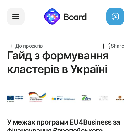
Партнери
Проєкти
До проєктів
Share
Заходи
Гайд з формування
Board News
Благодійний Фонд
кластерів в Україні
Вакансії
Благодійний Фонд
Етичний комітет
Антикорупційна програма
У межах програми EU4Business за
Команда керуючої компанії
фінансування Європейського