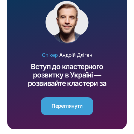
Спікер
Андрій Длігач
Вступ до кластерного
розвитку в Україні —
розвивайте кластери за
підтримки EU4Business!
Переглянути
Переглянути