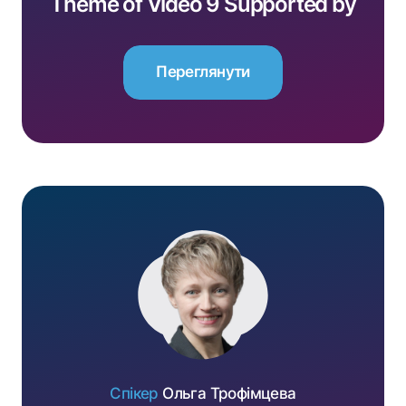
Theme of Video 9 Supported by
EU4Business
Переглянути
Переглянути
Спікер
Ольга Трофімцева