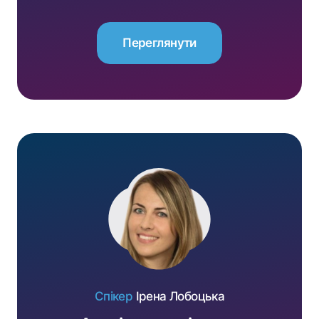
Переглянути
Переглянути
Спікер
Ірена Лобоцька