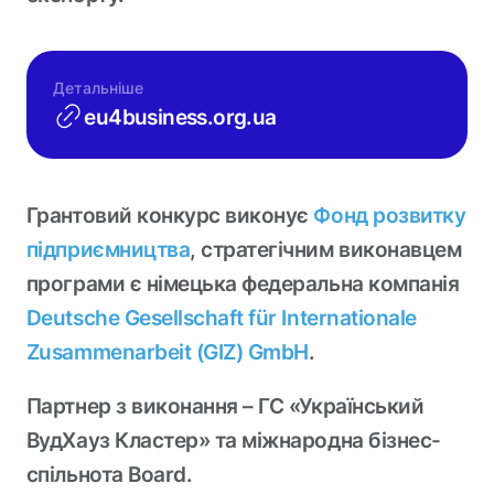
Детальніше
eu4business.org.ua
Грантовий конкурс виконує
Фонд розвитку
підприємництва
, стратегічним виконавцем
програми є німецька федеральна компанія
Deutsche Gesellschaft für Internationale
Zusammenarbeit (GIZ) GmbH
.
Партнер з виконання – ГС «Український
ВудХауз Кластер» та міжнародна бізнес-
спільнота Board.